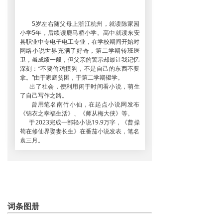
5岁左右随父母上浙江杭州，就读陈家园
小学5年，后续读鹿马桥小学。高中就读东安
县职业中专电子电工专业，在学校期间开始对
网络小说世界充满了好奇，第二学期转班医
卫，虽成绩一般，但父亲的警示却最让我记忆
深刻：“不要偷鸡摸狗，不是自己的东西不要
拿。”由于家庭贫困，于第二学期辍学。
出了社会，便利用闲于时间看小说，萌生
了自己写作之路。
曾用笔名南竹小仙，在起点小说网发布
《锦衣之幸福生活》、《师从梅大侠》等。
于2023完成一部轻小说19.9万字，《曹操
苟在修仙界娶妻长生》在番茄小说发表，笔名
袁三月。
词条图册