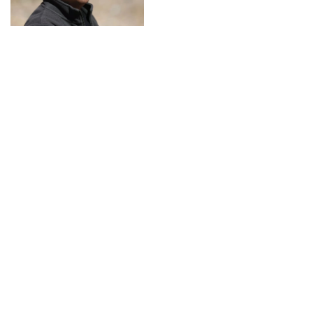
参考资料
1、无
主办：中国散文网
新闻热线：010-68688898
客服热线：010-68688898
邮箱：swzj8868@sina.com
中国散文网授权法律顾问团队
北京两高律师事务所 律师：吴述
北京华夏博学国际文化交流中心 版权所有
公司地址：北京市石景山路52号4300-13信箱
© 2006-2022
www.cnprose.com