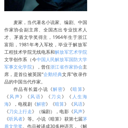
麦家，当代著名小说家、编剧、中国
作家协会副主席、全国杰出专业技术人
才、茅盾文学奖得主，1964年生于浙江
富阳，1981年考入军校，毕业于解放军
工程技术学院无线电系和
解放军艺术学院
文学创作系（今
中国人民解放军国防大学
军事文化学院
），曾任
浙江省作家协会
主
席，是首位被英国“
企鹅经典
文库”收录作
品的中国当代作家。
作品有长篇小说《
解密
》《
暗算
》
《
风声
》《
风语
》《
刀尖
》《
人生海
海
》，电视剧《
解密
》《
暗算
》《
风语
》
《
刀尖上行走
》（编剧），电影《
风声
》
《
听风者
》等。小说《暗算》获第七届
茅
盾文学奖
。作品被译成30多种语言，《解