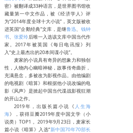
密》被翻译成33种语言，是世界图书馆收
藏量第一中文作品，被《经济学人》评
为“2014年度全球十大小说”，英文版被收
进英国“企鹅经典”文库，是继
鲁迅
、
钱钟
书
、
张爱玲
后唯一入选该文库中国当代作
家。2017年被英国《每日电讯报》列
入“史上最杰出的20本间谍小说”。
麦家的小说具有奇异的想象力和独创
性，人物内心幽暗神秘，故事传奇曲折，
充满悬念，多被改为影视作品。由他编剧
的电视剧《暗算》和根据他小说改编的电
影《风声》是掀起中国当代谍战影视狂潮
的开山之作。
2019年，出版长篇小说《
人生海
海
》，获得豆瓣2019年度中国文学（小
说类）TOP1 。2019年9月23日，麦家长
篇小说《暗算》入选“
新中国70年70部长